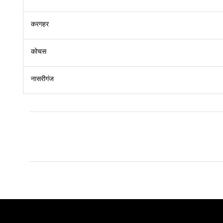
करगहर
कोचस
नासरीगंज