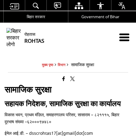
बिहार सरकार
Government of Bihar
रोहतास
ROHTAS
सामाजिक सुरक्षा
मुख्य पृष्ठ
विभाग
सामाजिक सुरक्षा
सहायक निदेशक, सामाजिक सुरक्षा का कार्यालय
विकास भवन, प्रथम मंज़िल, समाहरणालय परिसर, सासाराम – ८२१११५, बिहार
दूरभाष संख्या –
६२०००९७४८०
ईमेल आई.डी. – dsscrohtas17[at]gmail[dot]com