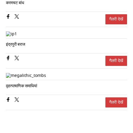
करमचट बांध
गैलरी देखें
इंद्रपुरी बराज
गैलरी देखें
वृहत्पाषाणिक समाधियां
गैलरी देखें