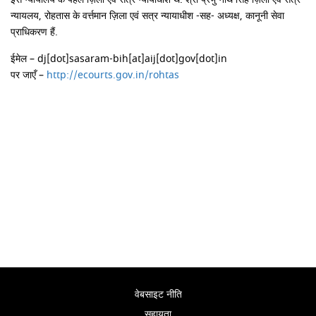
न्यायलय, रोहतास के वर्त्तमान ज़िला एवं सत्र न्यायाधीश -सह- अध्यक्ष, कानूनी सेवा
प्राधिकरण हैं.
ईमेल – dj[dot]sasaram-bih[at]aij[dot]gov[dot]in
पर जाएँ –
http://ecourts.gov.in/rohtas
वेबसाइट नीति
सहायता